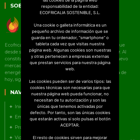
las cookies de la página web
SOBRE NOSOTROS
responsabilidad de la entidad:
ECOFRICALIA SOSTENIBLE, S.L.
Una cookie o galleta informática es un
pequeño archivo de información que se
guarda en tu ordenador, “smartphone” o
tableta cada vez que visitas nuestra
Ecofricalia es una joven pyme castellano manchega que
página web. Algunas cookies son nuestras
desde sus inicios tiene un marcado carácter innovador. Al
y otras pertenecen a empresas externas
constituirse como empresa, fue pionera en abrir un nuevo
que prestan servicios para nuestra página
mercado en torno al uso de la biomasa y la eficiencia
web.
energética en Castilla-La Mancha, línea en la que, a día de
hoy, sigue trabajando a nivel nacional e internacional.
Las cookies pueden ser de varios tipos: las
cookies técnicas son necesarias para que
NAVEGACIÓN
nuestra página web pueda funcionar, no
necesitan de tu autorización y son las
únicas que tenemos activadas por
Inicio
defecto. Por tanto, son las únicas cookies
Empresa
que estarán activas si solo pulsas el botón
ACEPTAR.
Productos
Videos
El resto de cookies sirven para mejorar