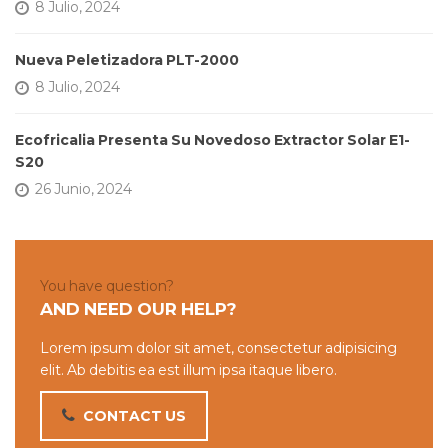
8 Julio, 2024
Nueva Peletizadora PLT-2000
8 Julio, 2024
Ecofricalia Presenta Su Novedoso Extractor Solar E1-
S20
26 Junio, 2024
You have question?
AND NEED OUR HELP?
Lorem ipsum dolor sit amet, consectetur adipisicing
elit. Ab debitis ea est illum ipsa itaque libero.
CONTACT US