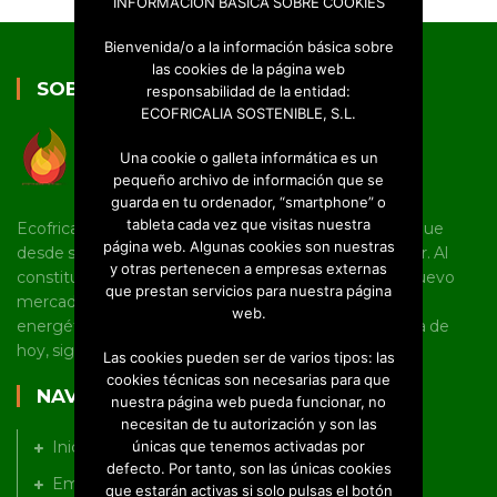
INFORMACIÓN BÁSICA SOBRE COOKIES
Bienvenida/o a la información básica sobre
las cookies de la página web
SOBRE NOSOTROS
responsabilidad de la entidad:
ECOFRICALIA SOSTENIBLE, S.L.
Una cookie o galleta informática es un
pequeño archivo de información que se
guarda en tu ordenador, “smartphone” o
tableta cada vez que visitas nuestra
Ecofricalia es una joven pyme castellano manchega que
página web. Algunas cookies son nuestras
desde sus inicios tiene un marcado carácter innovador. Al
y otras pertenecen a empresas externas
constituirse como empresa, fue pionera en abrir un nuevo
que prestan servicios para nuestra página
mercado en torno al uso de la biomasa y la eficiencia
web.
energética en Castilla-La Mancha, línea en la que, a día de
hoy, sigue trabajando a nivel nacional e internacional.
Las cookies pueden ser de varios tipos: las
cookies técnicas son necesarias para que
NAVEGACIÓN
nuestra página web pueda funcionar, no
necesitan de tu autorización y son las
Inicio
únicas que tenemos activadas por
defecto. Por tanto, son las únicas cookies
Empresa
que estarán activas si solo pulsas el botón