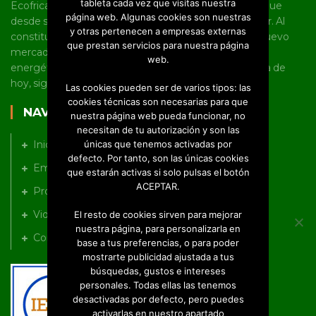
tableta cada vez que visitas nuestra
Ecofricalia es una joven pyme castellano manchega que
página web. Algunas cookies son nuestras
desde sus inicios tiene un marcado carácter innovador. Al
y otras pertenecen a empresas externas
constituirse como empresa, fue pionera en abrir un nuevo
que prestan servicios para nuestra página
mercado en torno al uso de la biomasa y la eficiencia
web.
energética en Castilla-La Mancha, línea en la que, a día de
hoy, sigue trabajando a nivel nacional e internacional.
Las cookies pueden ser de varios tipos: las
cookies técnicas son necesarias para que
NAVEGACIÓN
nuestra página web pueda funcionar, no
necesitan de tu autorización y son las
únicas que tenemos activadas por
Inicio
defecto. Por tanto, son las únicas cookies
Empresa
que estarán activas si solo pulsas el botón
ACEPTAR.
Productos
Videos
El resto de cookies sirven para mejorar
nuestra página, para personalizarla en
Contacto
base a tus preferencias, o para poder
mostrarte publicidad ajustada a tus
búsquedas, gustos e intereses
personales. Todas ellas las tenemos
desactivadas por defecto, pero puedes
activarlas en nuestro apartado