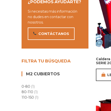
¿PODEMOS AYUDARTE?
Si necesitas más información
no dudes en contactar con
nosotros.
CONTÁCTANOS
Caldera
FILTRA TU BÚSQUEDA
SERIE 2
M2 CUBIERTOS
L
0-80
(1)
80-110
(1)
110-150
(1)