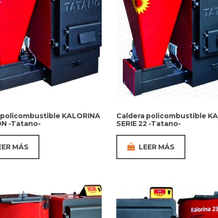
 policombustible KALORINA
Caldera policombustible K
0N -Tatano-
SERIE 22 -Tatano-
EER MÁS
LEER MÁS