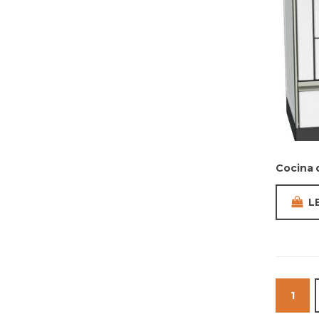
Cocina 
L
1