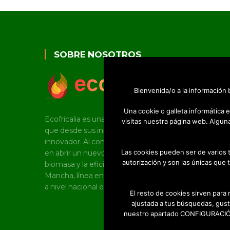
SOBRE NOSOTROS
Bienvenida/o a la información
Una cookie o galleta informática
Ecofricalia es una joven pyme castellano manchega
visitas nuestra página web. Algun
que desde sus inicios tiene un marcado carácter
innovador. Al constituirse como empresa, fue pioner
Las cookies pueden ser de varios 
en abrir un nuevo mercado en torno al uso de la
autorización y son las únicas que 
biomasa y la eficiencia energética en Castilla-La
Mancha, línea en la que, a día de hoy, sigue trabajand
a nivel nacional e internacional.
El resto de cookies sirven para
ajustada a tus búsquedas, gust
nuestro apartado CONFIGURACIÓN 