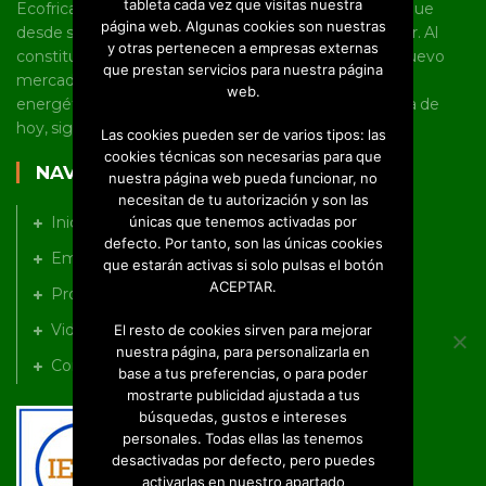
tableta cada vez que visitas nuestra
Ecofricalia es una joven pyme castellano manchega que
página web. Algunas cookies son nuestras
desde sus inicios tiene un marcado carácter innovador. Al
y otras pertenecen a empresas externas
constituirse como empresa, fue pionera en abrir un nuevo
que prestan servicios para nuestra página
mercado en torno al uso de la biomasa y la eficiencia
web.
energética en Castilla-La Mancha, línea en la que, a día de
hoy, sigue trabajando a nivel nacional e internacional.
Las cookies pueden ser de varios tipos: las
cookies técnicas son necesarias para que
NAVEGACIÓN
nuestra página web pueda funcionar, no
necesitan de tu autorización y son las
únicas que tenemos activadas por
Inicio
defecto. Por tanto, son las únicas cookies
Empresa
que estarán activas si solo pulsas el botón
ACEPTAR.
Productos
Videos
El resto de cookies sirven para mejorar
nuestra página, para personalizarla en
Contacto
base a tus preferencias, o para poder
mostrarte publicidad ajustada a tus
búsquedas, gustos e intereses
personales. Todas ellas las tenemos
desactivadas por defecto, pero puedes
activarlas en nuestro apartado