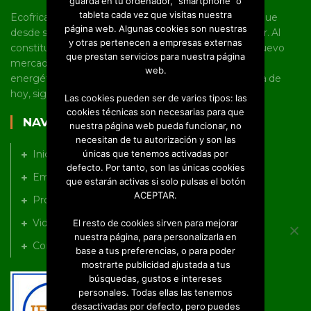
guarda en tu ordenador, “smartphone” o
tableta cada vez que visitas nuestra
Ecofricalia es una joven pyme castellano manchega que
página web. Algunas cookies son nuestras
desde sus inicios tiene un marcado carácter innovador. Al
y otras pertenecen a empresas externas
constituirse como empresa, fue pionera en abrir un nuevo
que prestan servicios para nuestra página
mercado en torno al uso de la biomasa y la eficiencia
web.
energética en Castilla-La Mancha, línea en la que, a día de
hoy, sigue trabajando a nivel nacional e internacional.
Las cookies pueden ser de varios tipos: las
cookies técnicas son necesarias para que
NAVEGACIÓN
nuestra página web pueda funcionar, no
necesitan de tu autorización y son las
únicas que tenemos activadas por
Inicio
defecto. Por tanto, son las únicas cookies
Empresa
que estarán activas si solo pulsas el botón
ACEPTAR.
Productos
Videos
El resto de cookies sirven para mejorar
nuestra página, para personalizarla en
Contacto
base a tus preferencias, o para poder
mostrarte publicidad ajustada a tus
búsquedas, gustos e intereses
personales. Todas ellas las tenemos
desactivadas por defecto, pero puedes