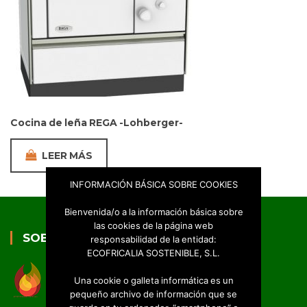
Cocina de leña REGA -Lohberger-
LEER MÁS
INFORMACIÓN BÁSICA SOBRE COOKIES
Bienvenida/o a la información básica sobre
las cookies de la página web
SOBRE NOSOTROS
responsabilidad de la entidad:
ECOFRICALIA SOSTENIBLE, S.L.
Una cookie o galleta informática es un
pequeño archivo de información que se