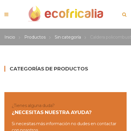
Inicio
Productos
Sin categoría
Caldera policombus
CATEGORÍAS DE PRODUCTOS
¿Tienes alguna duda?
¿NECESITAS NUESTRA AYUDA?
Si necesitas más información no dudes en contactar
con nosotros.