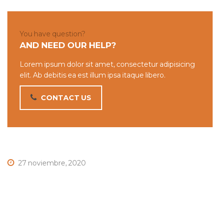
You have question?
AND NEED OUR HELP?
Lorem ipsum dolor sit amet, consectetur adipisicing
elit. Ab debitis ea est illum ipsa itaque libero.
CONTACT US
27 noviembre, 2020