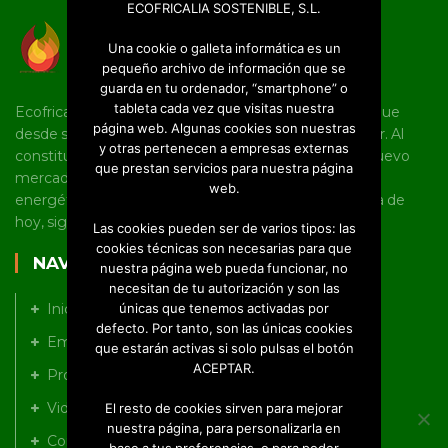
ECOFRICALIA SOSTENIBLE, S.L.
Una cookie o galleta informática es un
pequeño archivo de información que se
guarda en tu ordenador, “smartphone” o
tableta cada vez que visitas nuestra
Ecofricalia es una joven pyme castellano manchega que
página web. Algunas cookies son nuestras
desde sus inicios tiene un marcado carácter innovador. Al
y otras pertenecen a empresas externas
constituirse como empresa, fue pionera en abrir un nuevo
que prestan servicios para nuestra página
mercado en torno al uso de la biomasa y la eficiencia
web.
energética en Castilla-La Mancha, línea en la que, a día de
hoy, sigue trabajando a nivel nacional e internacional.
Las cookies pueden ser de varios tipos: las
cookies técnicas son necesarias para que
NAVEGACIÓN
nuestra página web pueda funcionar, no
necesitan de tu autorización y son las
Inicio
únicas que tenemos activadas por
defecto. Por tanto, son las únicas cookies
Empresa
que estarán activas si solo pulsas el botón
ACEPTAR.
Productos
Videos
El resto de cookies sirven para mejorar
nuestra página, para personalizarla en
Contacto