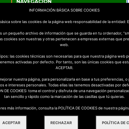
NAVEGACIÓN
INFORMACIÓN BÁSICA SOBRE COOKIES
Inicio
Empresa
 básica sobre las cookies de la página web responsabilidad de la entidad
Productos
Videos
 es un pequeño archivo de información que se guarda en tu ordenador, “s
Contacto
as cookies son nuestras y otras pertenecen a empresas externas que pre
web.
a
tipos: las cookies técnicas son necesarias para que nuestra página web p
tenemos activadas por defecto. Por tanto, son las únicas cookies que esta
ACEPTAR.
o
 mejorar nuestra página, para personalizarla en base a tus preferencias, o
os e intereses personales. Todas ellas las tenemos desactivadas por def
DE COOKIES: toma el control y disfruta de una navegación personalizad
tan sencillo y rápido como la marcación de las casillas que tú quieras.
eres más información, consulta la POLÍTICA DE COOKIES de nuestra pági
Sus Datos Seguros
Política de Protección de Datos
ACEPTAR
RECHAZAR
POLÍTICA DE 
Política de Cookies