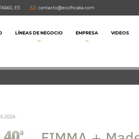
16660, ES
contacto@ecofricalia.com
O
LÍNEAS DE NEGOCIO
EMPRESA
VIDEOS
il, 2024