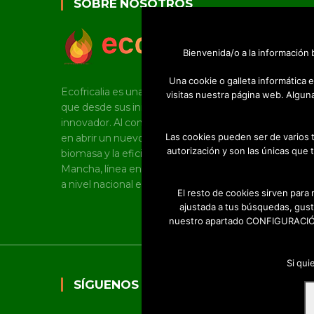
SOBRE NOSOTROS
Bienvenida/o a la información
Una cookie o galleta informática
Ecofricalia es una joven pyme castellano manchega
visitas nuestra página web. Algun
que desde sus inicios tiene un marcado carácter
innovador. Al constituirse como empresa, fue pioner
Las cookies pueden ser de varios 
en abrir un nuevo mercado en torno al uso de la
autorización y son las únicas que 
biomasa y la eficiencia energética en Castilla-La
Mancha, línea en la que, a día de hoy, sigue trabajand
a nivel nacional e internacional.
El resto de cookies sirven para
ajustada a tus búsquedas, gust
nuestro apartado CONFIGURACIÓN 
Si qui
SÍGUENOS