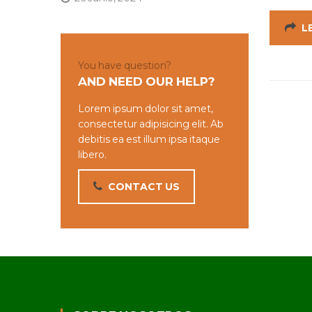
L
You have question?
AND NEED OUR HELP?
Lorem ipsum dolor sit amet,
consectetur adipisicing elit. Ab
debitis ea est illum ipsa itaque
libero.
CONTACT US