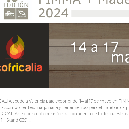
LIA acude a Valencia para exponer del 14 al 17 de mayo en FIMMA 
ía, componentes, maquinaria y herramientas para el mueble, carpin
ICALIA se podrá obtener información acerca de todos nuestros pr
1 – Stand G35).…