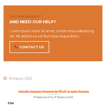
You have question?
AND NEED OUR HELP?
Lorem ipsum dolor sit amet, consectetur adipisicing
elit. Ab debitis ea est illum ipsa itaque libero.
CONTACT US
15 marzo, 2021