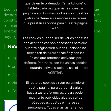
guarda en tu ordenador, “smartphone” o
tableta cada vez que visitas nuestra
Ecofricalia es una joven pyme castellano manchega que
página web. Algunas cookies son nuestras
desde sus inicios tiene un marcado carácter innovador. Al
y otras pertenecen a empresas externas
constituirse como empresa, fue pionera en abrir un nuevo
que prestan servicios para nuestra página
mercado en torno al uso de la biomasa y la eficiencia
web.
energética en Castilla-La Mancha, línea en la que, a día de
hoy, sigue trabajando a nivel nacional e internacional.
Las cookies pueden ser de varios tipos: las
cookies técnicas son necesarias para que
NAVEGACIÓN
nuestra página web pueda funcionar, no
necesitan de tu autorización y son las
únicas que tenemos activadas por
Inicio
defecto. Por tanto, son las únicas cookies
Empresa
que estarán activas si solo pulsas el botón
ACEPTAR.
Productos
Videos
El resto de cookies sirven para mejorar
nuestra página, para personalizarla en
Contacto
base a tus preferencias, o para poder
mostrarte publicidad ajustada a tus
búsquedas, gustos e intereses
personales. Todas ellas las tenemos