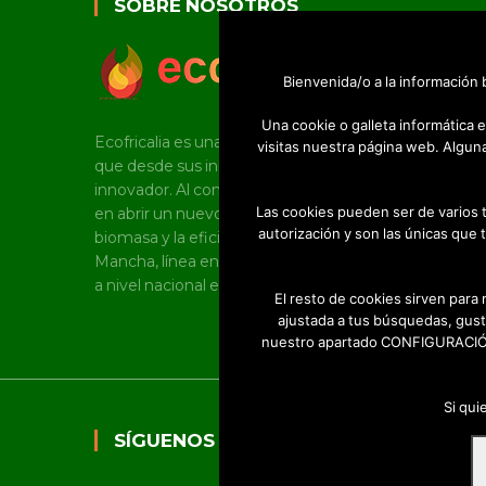
SOBRE NOSOTROS
Bienvenida/o a la información
Una cookie o galleta informática
Ecofricalia es una joven pyme castellano manchega
visitas nuestra página web. Algun
que desde sus inicios tiene un marcado carácter
innovador. Al constituirse como empresa, fue pioner
Las cookies pueden ser de varios 
en abrir un nuevo mercado en torno al uso de la
autorización y son las únicas que 
biomasa y la eficiencia energética en Castilla-La
Mancha, línea en la que, a día de hoy, sigue trabajand
a nivel nacional e internacional.
El resto de cookies sirven para
ajustada a tus búsquedas, gust
nuestro apartado CONFIGURACIÓN 
Si qui
SÍGUENOS