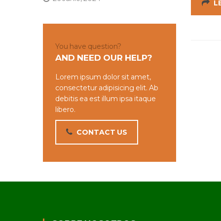
L
You have question?
AND NEED OUR HELP?
Lorem ipsum dolor sit amet,
consectetur adipisicing elit. Ab
debitis ea est illum ipsa itaque
libero.
CONTACT US