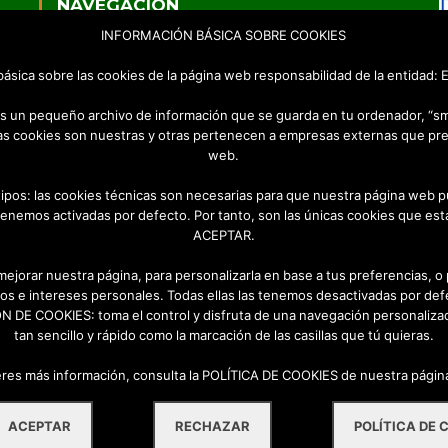
NAVEGACIÓN
INFORMACIÓN BÁSICA SOBRE COOKIES
Inicio
Empresa
 básica sobre las cookies de la página web responsabilidad de la entidad
Productos
Videos
 es un pequeño archivo de información que se guarda en tu ordenador, “s
Contacto
as cookies son nuestras y otras pertenecen a empresas externas que pre
web.
a
tipos: las cookies técnicas son necesarias para que nuestra página web p
tenemos activadas por defecto. Por tanto, son las únicas cookies que esta
ACEPTAR.
o
 mejorar nuestra página, para personalizarla en base a tus preferencias, o
os e intereses personales. Todas ellas las tenemos desactivadas por def
DE COOKIES: toma el control y disfruta de una navegación personalizad
tan sencillo y rápido como la marcación de las casillas que tú quieras.
eres más información, consulta la POLÍTICA DE COOKIES de nuestra pági
Sus Datos Seguros
Política de Protección de Datos
ACEPTAR
RECHAZAR
POLÍTICA DE 
Política de Cookies